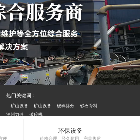
热门关键词：
矿山设备
矿山设备
破碎筛分
砂石骨料
泸州力砼
破碎机
环保设备
方便
价格合理、经久耐用、完善售后