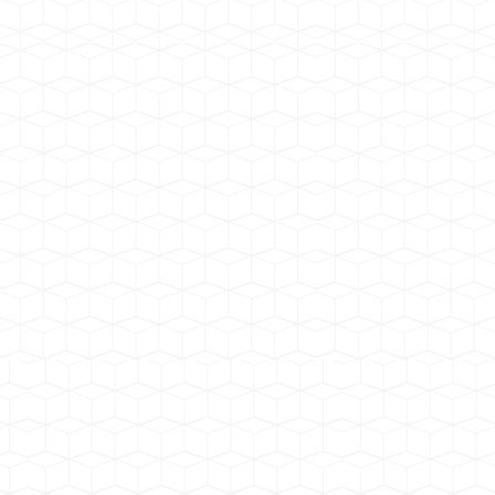
塔牌集团 广东梅州机制砂石湿法生产
线
四川犍为砂厂项目