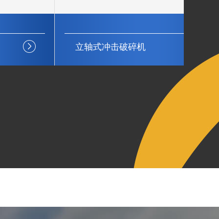
立轴式冲击破碎机
弹
震动噪音小
节能环保