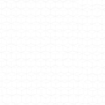
中铁十一局青峪口水库工程施工项目
广东肇庆广宁时产2000吨安装项目
岷江老木孔砂石骨料加工系统
中电建