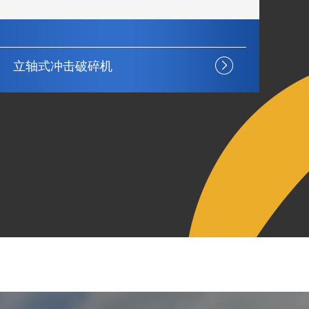
立轴式冲击破碎机
弹
震动噪音小
节能环保