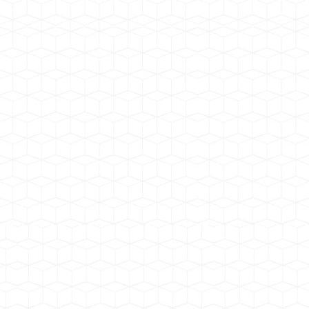
塔牌集团 广东梅州机制砂石湿法生产
线
四川犍为砂厂项目