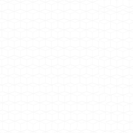
中铁十一局青峪口水库工程施工项目
广东肇庆广宁时产2000吨安装项目
岷江老木孔砂石骨料加工系统
中电建