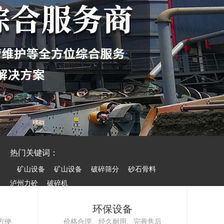
热门关键词：
矿山设备
矿山设备
破碎筛分
砂石骨料
泸州力砼
破碎机
环保设备
方便
价格合理、经久耐用、完善售后